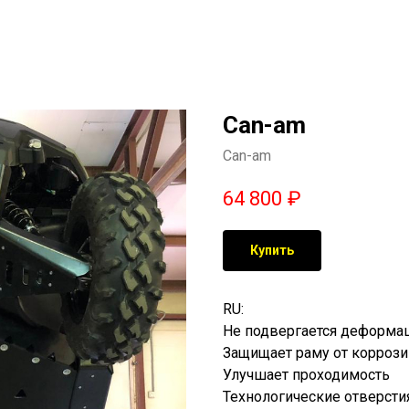
Can-am
Can-am
64 800
₽
Купить
RU:
Не подвергается деформа
Защищает раму от коррози
Улучшает проходимость
Технологические отверсти