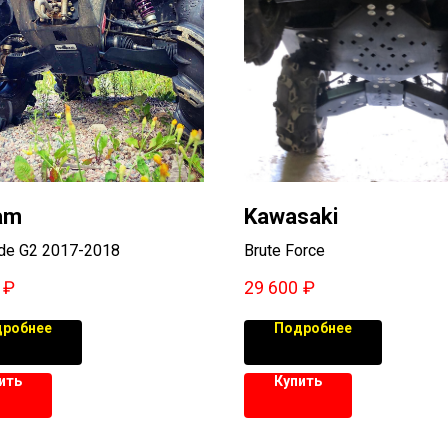
am
Kawasaki
de G2 2017-2018
Brute Force
₽
29 600
₽
робнее
Подробнее
ить
Купить