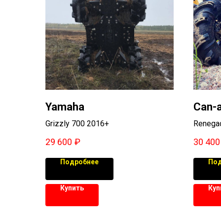
Yamaha
Can-
Grizzly 700 2016+
Renega
29 600
₽
30 400
Подробнее
Под
Купить
Куп